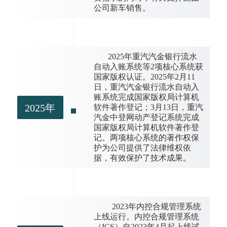
公司新车销售。
2025年重汽汽金银行流水
自动入账系统等2项核心系统获
国家版权认证。2025年2月11
日，重汽汽金银行流水自动入
账系统完成国家版权局计算机
2025年
软件著作登记；3月13日，重汽
汽金中登网动产登记系统完成
国家版权局计算机软件著作登
记。两项核心系统的著作权保
护为公司提供了法律维权依
据，有效保护了技术成果。
2023年内控合规管理系统
上线运行。内控合规管理系统
（ICS）自2023年4月起上线试