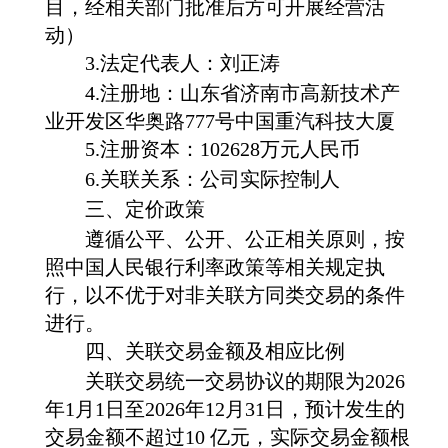
目，经相关部门批准后方可开展经营活
动）
3.法定代表人：刘正涛
4.注册地：山东省济南市高新技术产
业开发区华奥路777号中国重汽科技大厦
5.注册资本：102628万元人民币
6.关联关系：公司实际控制人
三、定价政策
遵循公平、公开、公正相关原则，按
照中国人民银行利率政策等相关规定执
行，以不优于对非关联方同类交易的条件
进行。
四、关联交易金额及相应比例
关联交易统一交易协议的期限为
2026
年
1月1日至2026
年
12
月
31
日，预计发生的
交易金额
不超过
10
亿元，
实际
交易金额根