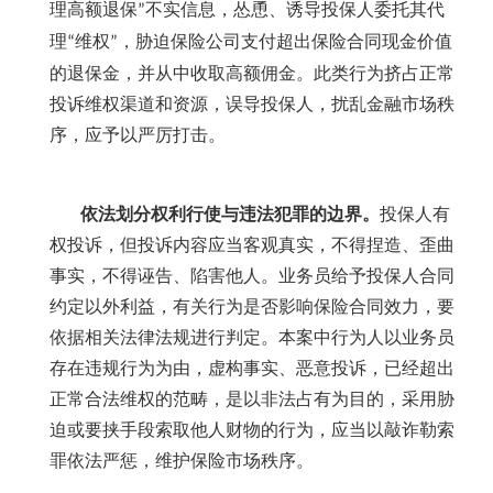
理高额退保
不实信息，怂恿、诱导投保人委托其代
”
理
维权
，胁迫保险公司支付超出保险合同现金价值
“
”
的退保金，并从中收取高额佣金。此类行为挤占正常
投诉维权渠道和资源，误导投保人，扰乱金融市场秩
序，应予以严厉打击。
依法划分权利行使与违法犯罪的边界。
投保人有
权投诉，但投诉内容应当客观真实，不得捏造、歪曲
事实，不得诬告、陷害他人。业务员给予投保人合同
约定以外利益，有关行为是否影响保险合同效力，要
依据相关法律法规进行判定。本案中行为人以业务员
存在违规行为为由，虚构事实、恶意投诉，已经超出
正常合法维权的范畴，是以非法占有为目的，采用胁
迫或要挟手段索取他人财物的行为，应当以敲诈勒索
罪依法严惩，维护保险市场秩序。