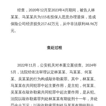
经查，
年
月至
年
月期间，被告人林
2020
12
2023
4
某某、马某某共为
名投保人恶意办理退保，造成
115
保险公司经济损失
万元，从中非法获利
万
217.62
48.96
元。
查处过程
年
月，公安机关对本案立案侦查。
年
2022
11
2024
月，法院经依法审理认定林某某、马某某、何某
5
某、吴某某的行为构成敲诈勒索罪。其中，林某某、
马某某在共同犯罪中起主要作用，是主犯，何某某、
吴某某在敲诈勒索共同犯罪中起次要作用，是从犯。
法院以敲诈勒索罪判处林某某有期徒刑十一年，并处
罚金十万元；以敲诈勒索罪判处马某某有期徒刑十