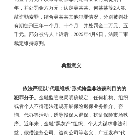
年，并处罚金六万元；认定吴某某、何某某等
人犯
2
敲诈勒索罪，结合吴某某其他犯罪情况，分别被判处
有期徒刑三年一个月、十个月，并处罚金二万元、五
千元。部分被告人上诉后，
年
月
日，法院二审
2025
4
9
裁定维持原判。
典型意义
依法严惩以
代理维权
形式掩盖非法获利目的的
“
”
犯罪分子。
金融监管总局明确规定，任何机构、组织
或者个人不得违法违规开展保险退保业务推介、咨
询、代办等活动，诱导投保人退保，扰乱保险市场秩
序。近年来，金融
黑灰产
组织、个人为谋求非法利
“
”
益，假借法务公司、咨询公司等名义，广泛发布
代
“