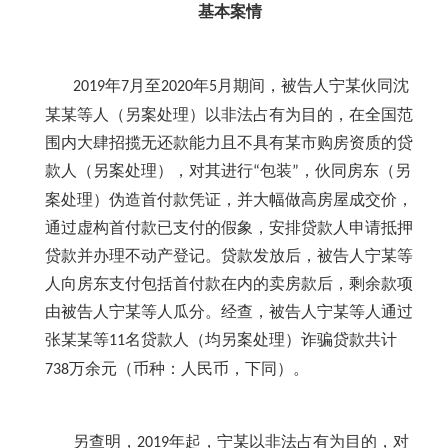
基本案情
年
月至
年
月期间，被告人宁某伙同沈
2019
7
2020
5
某某等人（另案处理）以非法占有为目的，在全国范
围内大肆招揽无还款能力且不具有某市购房资质的贷
款人（另案处理），对其进行
包装
，伙同房东（另
“
”
案处理）伪造首付款凭证，并大幅做高房屋成交价，
通过虚构首付款已支付的假象，安排贷款人申请抵押
贷款并办理不动产登记。贷款发放后，被告人宁某等
人向房东支付包括首付款在内的卖房款后，剩余款项
由被告人宁某等人瓜分。经查，被告人宁某等人通过
张某某等
名贷款人（均另案处理）诈骗贷款共计
11
万余元（币种：人民币，下同）。
738
另查明，
年起，宁某以非法占有为目的，对
2019