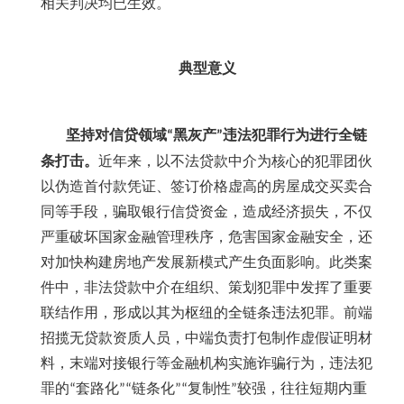
相关判决均已生效。
典型意义
坚持对信贷领域
黑灰产
违法犯罪行为进行全链
“
”
条打击。
近年来，以不法贷款中介为核心的犯罪团伙
以伪造首付款凭证、签订价格虚高的房屋成交买卖合
同等手段，骗取银行信贷资金，造成经济损失，不仅
严重破坏国家金融管理秩序，危害国家金融安全，还
对加快构建房地产发展新模式产生负面影响。此类案
件中，非法贷款中介在组织、策划犯罪中发挥了重要
联结作用，形成以其为枢纽的全链条违法犯罪。前端
招揽无贷款资质人员，中端负责打包制作虚假证明材
料，末端对接银行等金融机构实施诈骗行为，违法犯
罪的
套路化
链条化
复制性
较强，往往短期内重
“
”“
”“
”