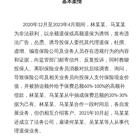
基本案情
年
月至
年
月期间，林某某、马某某
2020
12
2023
4
为非法获利，以全额退保或高额退保为诱饵，发布违
法广告，怂恿、诱导投保人委托其代理退保，杜撰、
虚增、编造保险公司及业务人员存在违规行为的内容
和证据，向监管部门邮寄信件、反复投诉，同时教唆
投保人、离职保险业务员消极对抗后续调查、询问，
导致保险公司及相关业务员向投保人支付保险现金价
值，并被胁迫额外给予保费总额
的高额补
60%-100%
偿款，林某某、马某某从中抽成保费总额的
20%-30%
据为己有。林某某、马某某合作一段时间后，各自发
展业务，但仍相互介绍客户。
年
月起，马某某
2021
10
还成立了法务公司，雇请何某某、吴某某等人从事代
理退保业务。